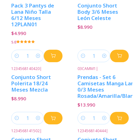
Pack 3 Pantys de
Conjunto Short
Lana Niño Talla
Body 3/6 Meses
6/12 Meses
León Celeste
12PLAN01
$8.990
$4.990
5.0
Cantidad
Cantidad
1234568140420
|
03CAMM1
|
Conjunto Short
Prendas - Set 6
Polerita 18/24
Camisetas Manga Larga
Meses Mezcla
0/3 Meses
Rosada/Amarilla/Blanca
$8.990
$13.990
Cantidad
Cantidad
1234568141502
|
1234568140444
|
Conjunto Short
Conjunto Short