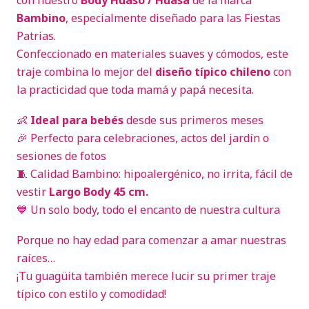
con nuestro
Body Huaso / Huasa
de la marca
Bambino
, especialmente diseñado para las Fiestas
Patrias.
Confeccionado en materiales suaves y cómodos, este
traje combina lo mejor del
diseño típico chileno
con
la practicidad que toda mamá y papá necesita.
👶
Ideal para bebés
desde sus primeros meses
🎉 Perfecto para celebraciones, actos del jardín o
sesiones de fotos
🧵 Calidad Bambino: hipoalergénico, no irrita, fácil de
vestir
Largo Body 45 cm.
💙 Un solo body, todo el encanto de nuestra cultura
Porque no hay edad para comenzar a amar nuestras
raíces…
¡Tu guagüita también merece lucir su primer traje
típico con estilo y comodidad!