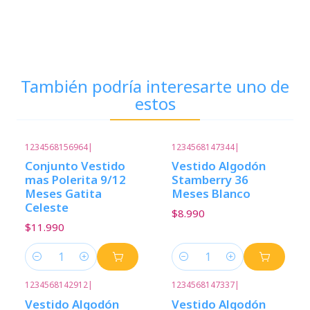
También podría interesarte uno de
estos
1234568156964
|
1234568147344
|
Conjunto Vestido
Vestido Algodón
mas Polerita 9/12
Stamberry 36
Meses Gatita
Meses Blanco
Celeste
$8.990
$11.990
Cantidad
Cantidad
1234568142912
|
1234568147337
|
Vestido Algodón
Vestido Algodón