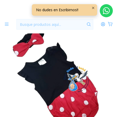
Inicio
Vestuario
12/18 Meses
12/18 Meses Niña
Body Minnie mas Cintillo 18 Meses 18BDMN1
No dudes en Escribirnos!!