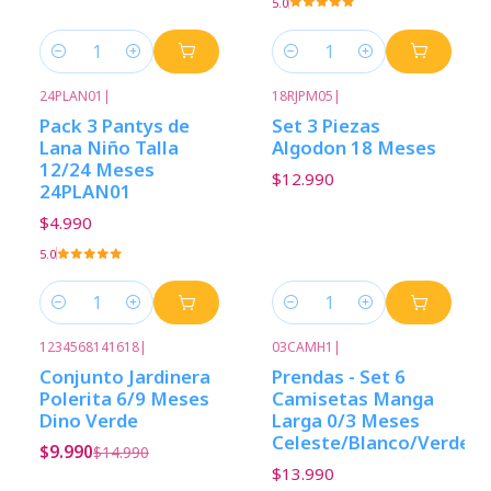
5.0
Cantidad
Cantidad
24PLAN01
|
18RJPM05
|
Pack 3 Pantys de
Set 3 Piezas
Lana Niño Talla
Algodon 18 Meses
12/24 Meses
$12.990
24PLAN01
$4.990
5.0
Cantidad
Cantidad
1234568141618
|
03CAMH1
|
-33%
Descuento
Conjunto Jardinera
Prendas - Set 6
Polerita 6/9 Meses
Camisetas Manga
Dino Verde
Larga 0/3 Meses
Celeste/Blanco/Verde
$9.990
$14.990
$13.990