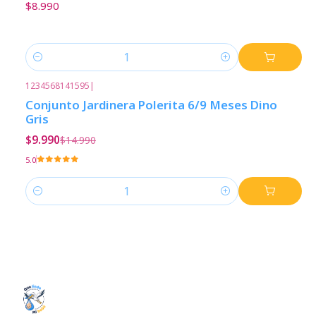
$8.990
Cantidad
1234568141595
|
-33%
Descuento
Conjunto Jardinera Polerita 6/9 Meses Dino
Gris
$9.990
$14.990
5.0
Cantidad