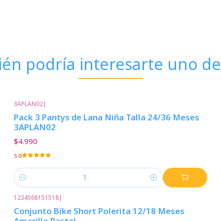
én podría interesarte uno de
3APLAN02
|
Pack 3 Pantys de Lana Niña Talla 24/36 Meses
3APLAN02
$4.990
5.0
Cantidad
1234568151518
|
Conjunto Bike Short Polerita 12/18 Meses
Amarillo Pastel