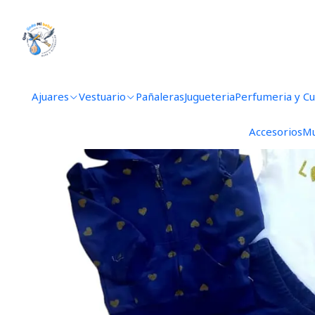
Inicio
Ve
Ajuares
Vestuario
Pañaleras
Jugueteria
Perfumeria y C
Accesorios
Mu