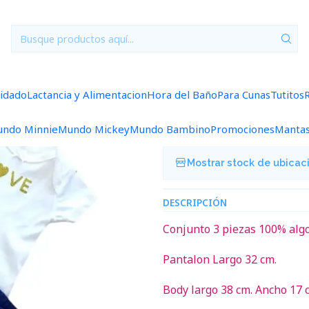
stuario
0/3 Meses
0/3 Meses Niña
Set Buzo 3 Piezas 0/3 Mese
|
Set Buzo 3 Pi
uidado
Lactancia y Alimentacion
Hora del Baño
Para Cunas
Tutitos
Agregar a la lista de f
ndo Minnie
Mundo Mickey
Mundo Bambino
Promociones
Manta
Mostrar stock de ubicac
DESCRIPCIÓN
Conjunto 3 piezas 100% alg
Pantalon Largo 32 cm.
Body largo 38 cm. Ancho 17 