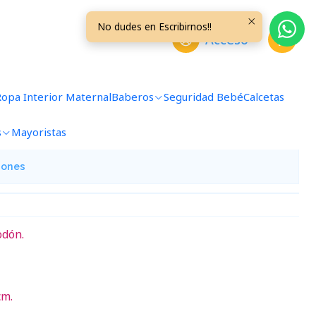
s 03BZM68
No dudes en Escribirnos!!
Acceso
ezas 0/3 Meses 03BZM68
Ropa Interior Maternal
Baberos
Seguridad Bebé
Calcetas
avoritos
s
Mayoristas
iones
odón.
cm.