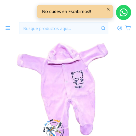
Inicio
Ajuares
Prematuro
Osito Plush Prematuro Gatita Rosado
No dudes en Escribirnos!!